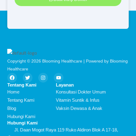
Copyright © 2026 Blooming Healthcare | Powered by Blooming
Healthcare
F
T
I
Y
a
w
n
o
c
i
s
u
Tentang Kami
Layanan
e
t
t
t
Home
Konsultasi Dokter Umum
b
t
a
u
o
e
g
b
Tentang Kami
Vitamin Suntik & Infus
o
r
r
e
Blog
Vaksin Dewasa & Anak
k
a
m
Hubungi Kami
Hubungi Kami
Jl. Daan Mogot Raya 119 Ruko Aldiron Blok A 17-18,