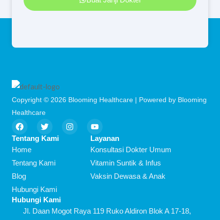
Copyright © 2026 Blooming Healthcare | Powered by Blooming
Healthcare
F
T
I
Y
a
w
n
o
c
i
s
u
Tentang Kami
Layanan
e
t
t
t
Home
Konsultasi Dokter Umum
b
t
a
u
o
e
g
b
Tentang Kami
Vitamin Suntik & Infus
o
r
r
e
Blog
Vaksin Dewasa & Anak
k
a
m
Hubungi Kami
Hubungi Kami
Jl. Daan Mogot Raya 119 Ruko Aldiron Blok A 17-18,